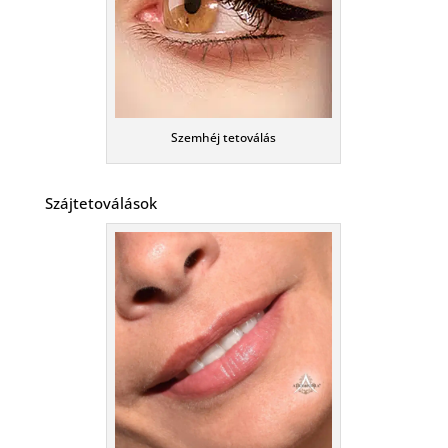
Szemhéj tetoválás
Szájtetoválások