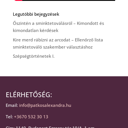
Legutóbbi bejegyzések
Őszintén a sminktetoválásról – Kimondott és
kimondatlan kérdések
Kire merd rábízni az arcodat – Ellenőrző lista
sminktetováló szakember választáshoz
Szépségtörténetek I.
ELÉRHETŐSÉG:
Email:
info@patkosalexandra.hu
Tel:
+3670 532 30 13