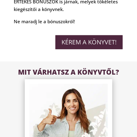
ÉRTÉKES BÓNUSZOK is járnak, melyek tökéletes
kiegészítői a könyvnek.
Ne maradj le a bónuszokról!
KÉREM A KÖNYVET!
MIT VÁRHATSZ A KÖNYVTŐL?