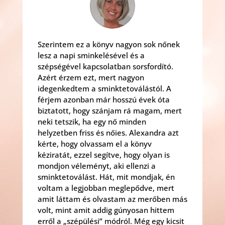
Szerintem ez a könyv nagyon sok nőnek
lesz a napi sminkelésével és a
szépségével kapcsolatban sorsfordító.
Azért érzem ezt, mert nagyon
idegenkedtem a sminktetoválástól. A
férjem azonban már hosszú évek óta
biztatott, hogy szánjam rá magam, mert
neki tetszik, ha egy nő minden
helyzetben friss és nőies. Alexandra azt
kérte, hogy olvassam el a könyv
kéziratát, ezzel segítve, hogy olyan is
mondjon véleményt, aki ellenzi a
sminktetoválást. Hát, mit mondjak, én
voltam a legjobban meglepődve, mert
amit láttam és olvastam az merőben más
volt, mint amit addig gúnyosan hittem
erről a „szépülési” módról. Még egy kicsit