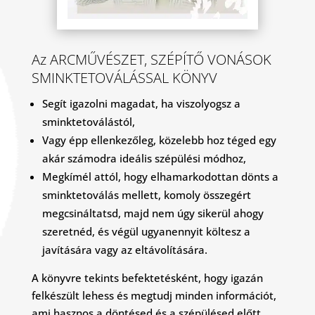
Az ARCMŰVÉSZET, SZÉPÍTŐ VONÁSOK
SMINKTETOVÁLÁSSAL KÖNYV
Segít igazolni magadat, ha viszolyogsz a
sminktetoválástól,
Vagy épp ellenkezőleg, közelebb hoz téged egy
akár számodra ideális szépülési módhoz,
Megkímél attól, hogy elhamarkodottan dönts a
sminktetoválás mellett, komoly összegért
megcsináltatsd, majd nem úgy sikerül ahogy
szeretnéd, és végül ugyanennyit költesz a
javítására vagy az eltávolítására.
A könyvre tekints befektetésként, hogy igazán
felkészült lehess és megtudj minden információt,
ami hasznos a döntésed és a szépülésed előtt.