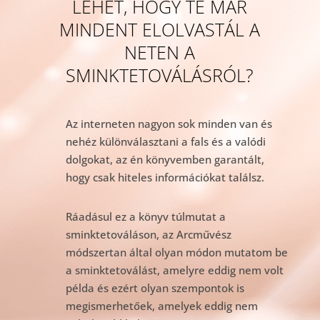
LEHET, HOGY TE MÁR
MINDENT ELOLVASTÁL A
NETEN A
SMINKTETOVÁLÁSRÓL?
Az interneten nagyon sok minden van és
nehéz különválasztani a fals és a valódi
dolgokat, az én könyvemben garantált,
hogy csak hiteles információkat találsz.
Ráadásul ez a könyv túlmutat a
sminktetováláson, az Arcművész
módszertan által olyan módon mutatom be
a sminktetoválást, amelyre eddig nem volt
példa és ezért olyan szempontok is
megismerhetőek, amelyek eddig nem