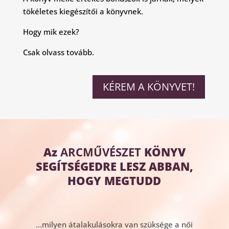
tökéletes kiegészítői a könyvnek.
Hogy mik ezek?
Csak olvass tovább.
KÉREM A KÖNYVET!
Az
ARCMŰVÉSZET
KÖNYV
SEGÍTSÉGEDRE LESZ ABBAN,
HOGY MEGTUDD
…milyen átalakulásokra van szüksége a női