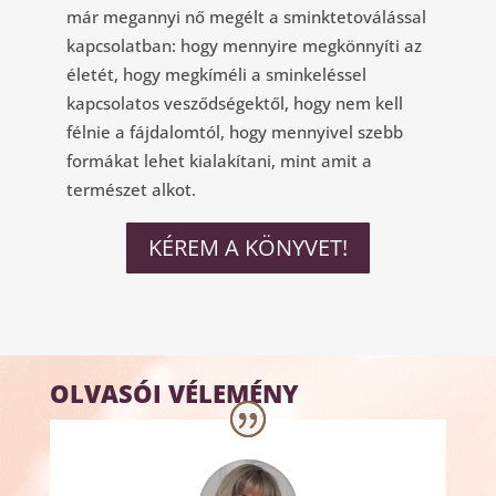
már megannyi nő megélt a sminktetoválással
kapcsolatban: hogy mennyire megkönnyíti az
életét, hogy megkíméli a sminkeléssel
kapcsolatos vesződségektől, hogy nem kell
félnie a fájdalomtól, hogy mennyivel szebb
formákat lehet kialakítani, mint amit a
természet alkot.
KÉREM A KÖNYVET!
OLVASÓI VÉLEMÉNY