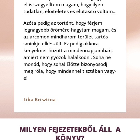
el is szégyelltem magam, hogy ilyen
tudatlan, előítéletes és elutasító voltam…
Azóta pedig az történt, hogy férjem
legnagyobb örömére hagytam magam, és
az arcomon mindhárom terület tartós
sminkje elkészült. Ez pedig akkora
kényelmet hozott a mindennapjaimban,
amiért nem győzök hálálkodni. Soha ne
mondd, hogy soha! Előtte bizonyosodj
meg róla, hogy mindennel tisztában vagy-
e!
Liba Krisztina
MILYEN FEJEZETEKBŐL ÁLL A
KÖNYV?