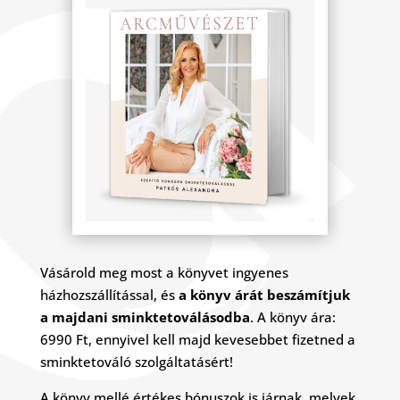
Vásárold meg most a könyvet ingyenes
házhozszállítással, és
a könyv árát beszámítjuk
a majdani sminktetoválásodba
. A könyv ára:
6990 Ft, ennyivel kell majd kevesebbet fizetned a
sminktetováló szolgáltatásért!
A könyv mellé értékes bónuszok is járnak, melyek