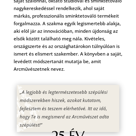
saját szalonnal, oktató stúdióval és sminktetováló
nagykereskedéssel rendelkezik, ahol saját
márkás, professzionális sminktetováló termékeit
forgalmazza. A szakma egyik legismertebb alakja,
aki elöl jár az innovációban, minden újdonság az
elsők között található meg nála. Kivételes,
országszerte és az országhatárokon túlnyúlóan is
ismert és elismert szakember. A könyvben a saját,
levédett módszertanát mutatja be, amit
Arcművészetnek nevez.
„A legjobb és legtermészetesebb szépülési
módszerekben hiszek, azokat kutatom,
fejlesztem és teszem elérhetővé. Itt az idő,
hogy Te is megismerd az Arcművészet adta
szépülést!”
25 ÉV