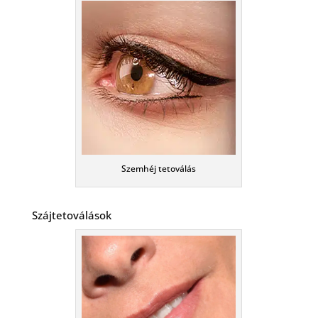
Szemhéj tetoválás
Szájtetoválások