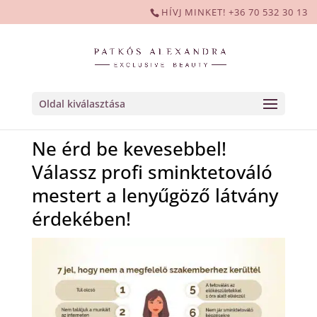
HÍVJ MINKET! +36 70 532 30 13
Oldal kiválasztása
Ne érd be kevesebbel!
Válassz profi sminktetováló
mestert a lenyűgöző látvány
érdekében!