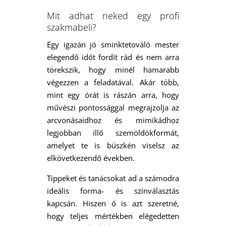
Mit adhat neked egy profi
szakmabeli?
Egy igazán jó sminktetováló mester
elegendő időt fordít rád és nem arra
törekszik, hogy minél hamarabb
végezzen a feladatával. Akár több,
mint egy órát is rászán arra, hogy
művészi pontossággal megrajzolja az
arcvonásaidhoz és mimikádhoz
legjobban illő szemöldökformát,
amelyet te is büszkén viselsz az
elkövetkezendő években.
Tippeket és tanácsokat ad a számodra
ideális forma- és színválasztás
kapcsán. Hiszen ő is azt szeretné,
hogy teljes mértékben elégedetten