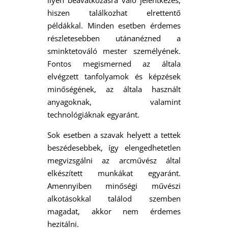
ilyen beavatkozásra való jelentkezés,
hiszen találkozhat elrettentő
példákkal. Minden esetben érdemes
részletesebben utánanézned a
sminktetováló mester személyének.
Fontos megismerned az általa
elvégzett tanfolyamok és képzések
minőségének, az általa használt
anyagoknak, valamint
technológiáknak egyaránt.
Sok esetben a szavak helyett a tettek
beszédesebbek, így elengedhetetlen
megvizsgálni az arcművész által
elkészített munkákat egyaránt.
Amennyiben minőségi művészi
alkotásokkal találod szemben
magadat, akkor nem érdemes
hezitálni.