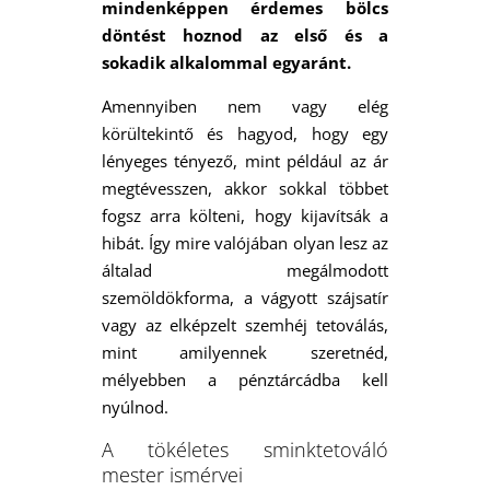
mindenképpen érdemes bölcs
döntést hoznod az első és a
sokadik alkalommal egyaránt.
Amennyiben nem vagy elég
körültekintő és hagyod, hogy egy
lényeges tényező, mint például az ár
megtévesszen, akkor sokkal többet
fogsz arra költeni, hogy kijavítsák a
hibát. Így mire valójában olyan lesz az
általad megálmodott
szemöldökforma, a vágyott szájsatír
vagy az elképzelt szemhéj tetoválás,
mint amilyennek szeretnéd,
mélyebben a pénztárcádba kell
nyúlnod.
A tökéletes sminktetováló
mester ismérvei