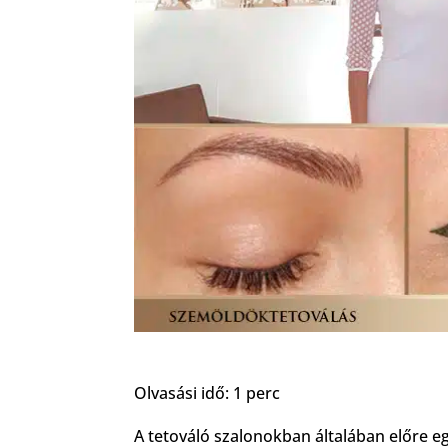
Olvasási idő: 1 perc
A tetováló szalonokban általában előre eg