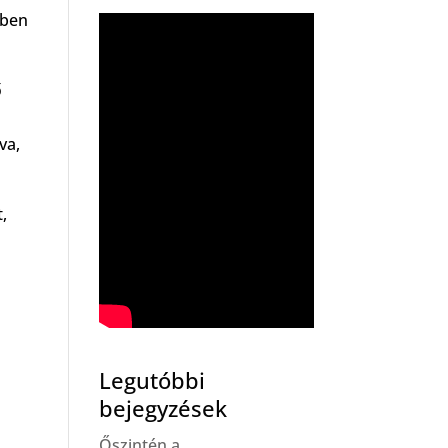
zben
ő
va,
,
Legutóbbi
bejegyzések
Őszintén a