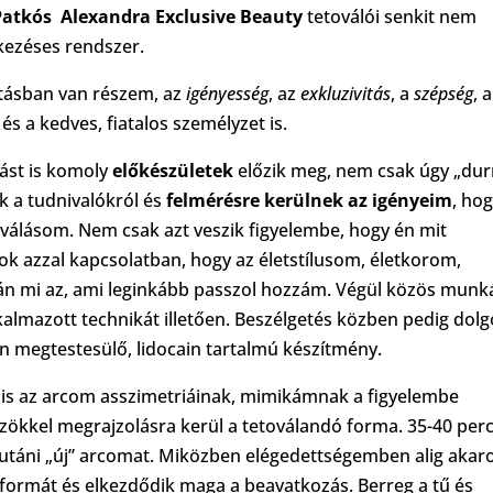
Patkós
Alexandra Exclusive Beauty
tetoválói senkit nem
kezéses rendszer.
atásban van részem, az
igényesség
, az
exkluzivitás
, a
szépség
, a
s a kedves, fiatalos személyzet is.
ást is komoly
előkészületek
előzik meg, nem csak úgy „dur
k a tudnivalókról és
felmérésre kerülnek az igényeim
, ho
válásom. Nem csak azt veszik figyelembe, hogy én mit
k azzal kapcsolatban, hogy az életstílusom, életkorom,
n mi az, ami leginkább passzol hozzám. Végül közös munk
alkalmazott technikát illetően. Beszélgetés közben pedig dolg
n megtestesülő, lidocain tartalmú készítmény.
 is az arcom asszimetriáinak, mimikámnak a figyelembe
zökkel megrajzolásra kerül a tetoválandó forma. 35-40 per
 utáni „új” arcomat. Miközben elégedettségemben alig aka
 formát és elkezdődik maga a beavatkozás. Berreg a tű és