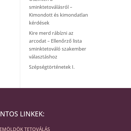
sminktetoválásról –
Kimondott és kimondatlan
kérdések
Kire merd rábízni az
arcodat – Ellenőrző lista
sminktetováló szakember
választáshoz
Szépségtörténetek I.
NTOS LINKEK:
ZEMÖLDÖK TETOVÁLÁS