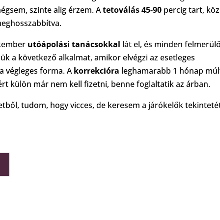
égsem, szinte alig érzem. A
tetoválás
45-90
percig tart, kö
meghosszabbítva.
zakember
utóápolási tanácsokkal
lát el, és minden felmerül
k a következő alkalmat, amikor elvégzi az esetleges
a végleges forma. A
korrekcióra
leghamarabb 1 hónap múl
ért külön már nem kell fizetni, benne foglaltatik az árban.
etből, tudom, hogy vicces, de keresem a járókelők tekintetét