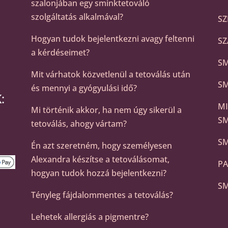
szalonjában egy sminktetováló
szolgáltatás alkalmával?
SZ
Hogyan tudok bejelentkezni avagy feltenni
SZ
a kérdéseimet?
SM
Mit várhatok közvetlenül a tetoválás után
SM
és mennyi a gyógyulási idő?
:
MI
Mi történik akkor, ha nem úgy sikerül a
S
tetoválás, ahogy vártam?
SM
Én azt szeretném, hogy személyesen
Alexandra készítse a tetoválásomat,
PA
hogyan tudok hozzá bejelentkezni?
SM
Tényleg fájdalommentes a tetoválás?
Lehetek allergiás a pigmentre?