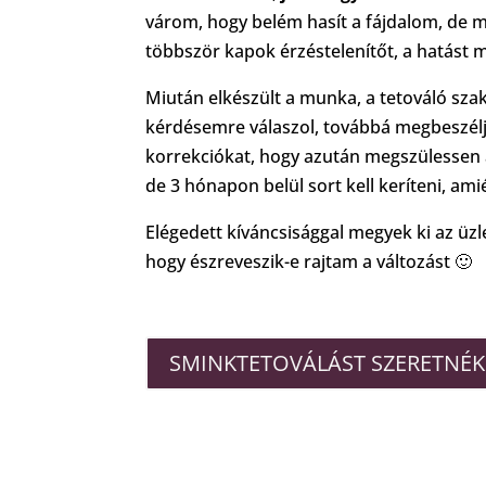
várom, hogy belém hasít a fájdalom, de m
többször kapok érzéstelenítőt, a hatást 
Miután elkészült a munka, a tetováló s
kérdésemre válaszol, továbbá megbeszéljü
korrekciókat, hogy azután megszülessen 
de 3 hónapon belül sort kell keríteni, ami
Elégedett kíváncsisággal megyek ki az üzl
hogy észreveszik-e rajtam a változást 🙂
SMINKTETOVÁLÁST SZERETNÉK