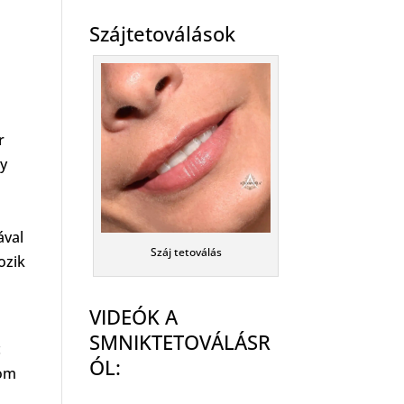
Szájtetoválások
r
gy
ával
Száj tetoválás
ozik
VIDEÓK A
SMNIKTETOVÁLÁSR
c
ÓL:
rom