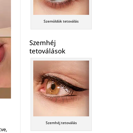
Szemöldök tetoválás
Szemhéj
tetoválások
Szemhéj tetoválás
tve,