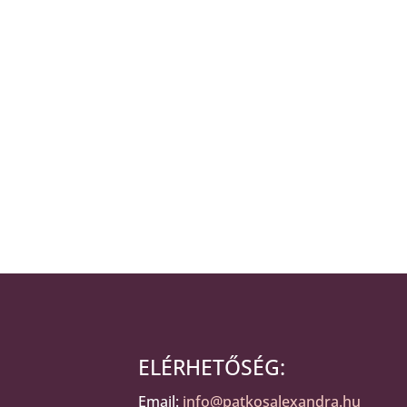
ELÉRHETŐSÉG:
Email:
info@patkosalexandra.hu