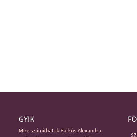
GYIK
FO
Mire számíthatok Patkós Alexandra
S