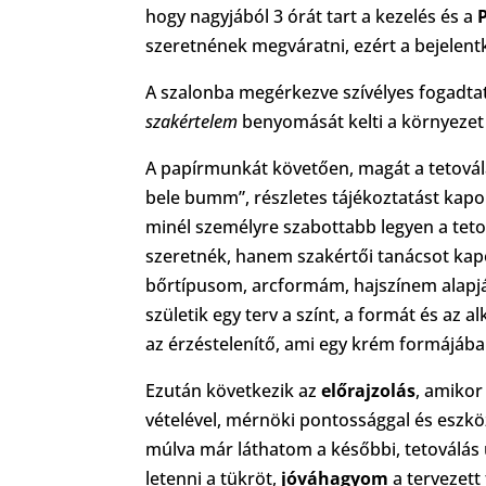
hogy nagyjából 3 órát tart a kezelés és a
szeretnének megváratni, ezért a bejelent
A szalonba megérkezve szívélyes fogadt
szakértelem
benyomását kelti a környezet é
A papírmunkát követően, magát a tetovál
bele bumm”, részletes tájékoztatást kapo
minél személyre szabottabb legyen a teto
szeretnék, hanem szakértői tanácsot kapo
bőrtípusom, arcformám, hajszínem alapjá
születik egy terv a színt, a formát és az 
az érzéstelenítő, ami egy krém formájába
Ezután következik az
előrajzolás
, amikor
vételével, mérnöki pontossággal és eszkö
múlva már láthatom a későbbi, tetoválás
letenni a tükröt,
jóváhagyom
a tervezett