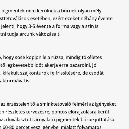
a pigmentek nem kerülnek a bőrnek olyan mély
esttetoválások esetében, ezért ezeket néhány évente
s jelenti, hogy 3-5 évente a forma vagy a szín is
tni tudja arcunk változásait.
, hogy sose kopjon le a rúzsa, mindig tökéletes
ető legkevesebb időt akarja erre pazarolni. Jó
kifakult szájkontúrok felfrissítésére, de csodát
akformával is.
 az érzéstelenítő a sminktetováló felméri az igényeket
en részletes tervezésre, pontos előrajzolásra kerül
az a kiválasztott árnyalatú pigmentek bőrbe juttatása.
n 60-80 percet vesz igénybe, mialatt folyamatos