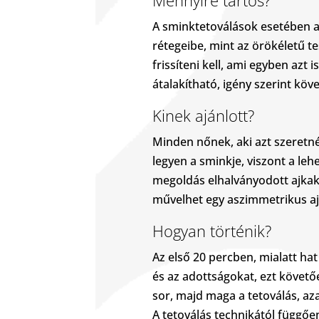
A sminktetoválások esetében 
rétegeibe, mint az örökéletű t
frissíteni kell, ami egyben azt i
átalakítható, igény szerint köve
Kinek ajánlott?
Minden nőnek, aki azt szeretné
legyen a sminkje, viszont a leh
megoldás elhalványodott ajkak, 
művelhet egy aszimmetrikus aj
Hogyan történik?
Az első 20 percben, mialatt hat
és az adottságokat, ezt követő
sor, majd maga a tetoválás, az
A tetoválás technikától függőe