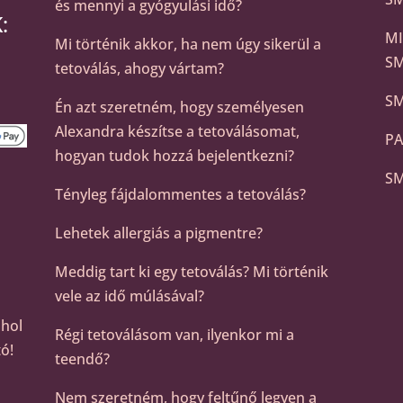
és mennyi a gyógyulási idő?
:
MI
Mi történik akkor, ha nem úgy sikerül a
S
tetoválás, ahogy vártam?
SM
Én azt szeretném, hogy személyesen
Alexandra készítse a tetoválásomat,
PA
hogyan tudok hozzá bejelentkezni?
SM
Tényleg fájdalommentes a tetoválás?
Lehetek allergiás a pigmentre?
Meddig tart ki egy tetoválás? Mi történik
vele az idő múlásával?
ahol
Régi tetoválásom van, ilyenkor mi a
ó!
teendő?
Nem szeretném, hogy feltűnő legyen a