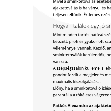
Mivel a sminktetoválás esetébe
ajaktetoválás is halványul és h
teljesen eltűnik. Érdemes ezért 
Hogyan találok egy jó s
Mint minden tartós hatású szép
képzett, profi és gyakorlott sz
véleménnyel vannak. Kezdő, am
sminktetoválók kerülendők, n
van szó.
A szépségszalon külleme is leh
gondot fordít a megjelenés mel
maximális kiszolgálására.
Előny, ha a sminktetováló ízlés
garantálja a tökéletes végered
Patkós Alexandra az ajaktetov