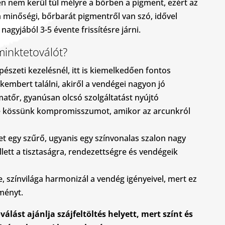
n nem kerül túl mélyre a bőrben a pigment, ezért az
a minőségi, bőrbarát pigmentről van szó, idővel
nagyjából 3-5 évente frissítésre járni.
minktetoválót?
észeti kezelésnél, itt is kiemelkedően fontos
akembert találni, akiről a vendégei nagyon jó
atőr, gyanúsan olcsó szolgáltatást nyújtó
e kössünk kompromisszumot, amikor az arcunkról
et egy szűrő, ugyanis egy színvonalas szalon nagy
lett a tisztaságra, rendezettségre és vendégeik
e, színvilága harmonizál a vendég igényeivel, mert ez
ményt.
álást ajánlja szájfeltöltés helyett, mert színt és