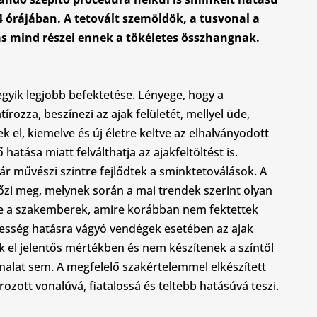
 órájában. A tetovált szemöldök, a tusvonal a
s mind részei ennek a tökéletes összhangnak.
gyik legjobb befektetése. Lényege, hogy a
ozza, beszínezi az ajak felületét, mellyel üde,
ek el, kiemelve és új életre keltve az elhalványodott
hatása miatt felválthatja az ajakfeltöltést is.
 művészi szintre fejlődtek a sminktetoválások. A
lőzi meg, melynek során a mai trendek szerint olyan
be a szakemberek, amire korábban nem fektettek
tesség hatásra vágyó vendégek esetében az ajak
k el jelentős mértékben és nem készítenek a színtől
nalat sem. A megfelelő szakértelemmel elkészített
ozott vonalúvá, fiatalossá és teltebb hatásúvá teszi.