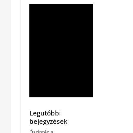
Legutóbbi
bejegyzések
Őszintén a