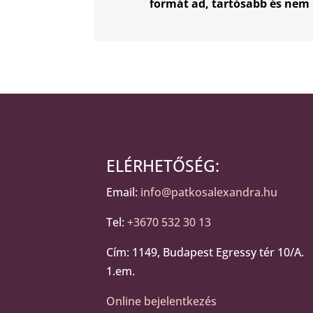
formát ad, tartósabb és nem 
ELÉRHETŐSÉG:
Email:
info@patkosalexandra.hu
Tel:
+3670 532 30 13
Cím: 1149, Budapest Egressy tér 10/A.
1.em.
Online bejelentkezés