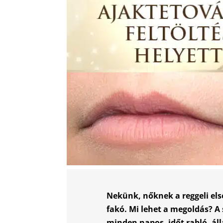
Nekünk, nőknek a reggeli el
fakó. Mi lehet a megoldás? A
minden napos, időt rabló, ál