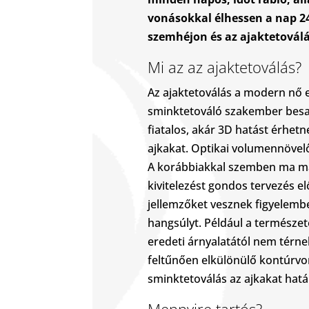
vonásokkal élhessen a nap 24
szemhéjon és az ajaktetoválá
Mi az az ajaktetoválás?
Az ajaktetoválás a modern nő e
sminktetováló szakember besatír
fiatalos, akár 3D hatást érhetn
ajkakat. Optikai volumennövelő 
A korábbiakkal szemben ma már
kivitelezést gondos tervezés e
jellemzőket vesznek figyelem
hangsúlyt. Például a természe
eredeti árnyalatától nem térne
feltűnően elkülönülő kontúrvo
sminktetoválás az ajkakat határ
Mennyire tartós?