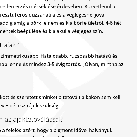
lemetlen érzés mérséklése érdekében. Közvetlenül a
resztül erős duzzanatra és a véglegesnél jóval
 addig amíg a pörk le nem esik a bőrfelületről. 4-6 hét
mentek beépülése és kialakul a végleges szín.
t ajak?
szimmetrikusabb, fiatalosabb, rúzsosabb hatású és
ltebb lenne és mindez 3-5 évig tartós. „Olyan, mintha az
tt és szeretett sminket a tetovált ajkakon sem kell
evésbé lesz rájuk szükség.
n az ajaktetoválással?
 felelős azért, hogy a pigment idővel halványul.