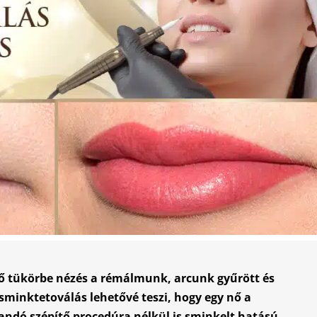
ső tükörbe nézés a rémálmunk, arcunk gyűrött és
 sminktetoválás lehetővé teszi, hogy egy nő a
landó szépítő procedúra nélkül is sminkelt hatású