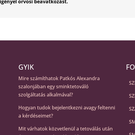
igényel orvosi beavatkozást.
GYIK
FO
Mire számíthatok Patkós Alexandra
S
szalonjában egy sminktetováló
szolgáltatás alkalmával?
SZ
Hogyan tudok bejelentkezni avagy feltenni
SZ
a kérdéseimet?
SM
Mit várhatok közvetlenül a tetoválás után
SM