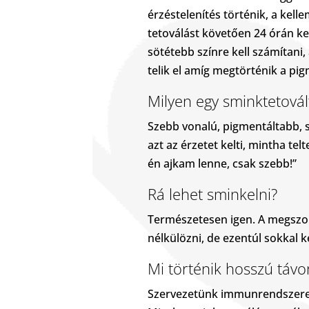
érzéstelenítés történik, a kel
tetoválást követően 24 órán ke
sötétebb színre kell számítani,
telik el amíg megtörténik a pig
Milyen egy sminktetovál
Szebb vonalú, pigmentáltabb, 
azt az érzetet kelti, mintha te
én ajkam lenne, csak szebb!”
Rá lehet sminkelni?
Természetesen igen. A megszoko
nélkülözni, de ezentúl sokkal k
Mi történik hosszú távo
Szervezetünk immunrendszere a