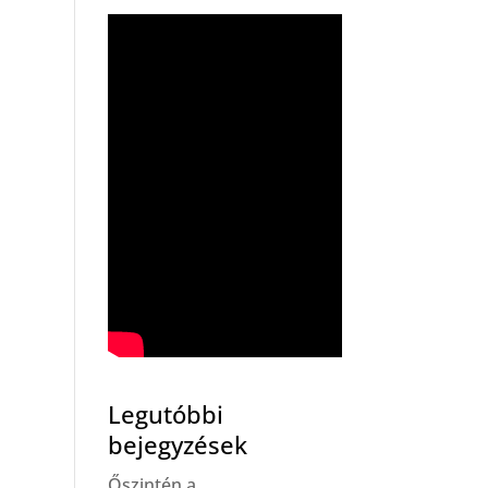
Legutóbbi
bejegyzések
Őszintén a