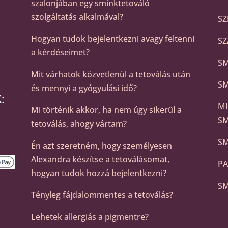
szalonjában egy sminktetováló
szolgáltatás alkalmával?
SZ
Hogyan tudok bejelentkezni avagy feltenni
SZ
a kérdéseimet?
SM
Mit várhatok közvetlenül a tetoválás után
SM
és mennyi a gyógyulási idő?
:
MI
Mi történik akkor, ha nem úgy sikerül a
S
tetoválás, ahogy vártam?
SM
Én azt szeretném, hogy személyesen
Alexandra készítse a tetoválásomat,
PA
hogyan tudok hozzá bejelentkezni?
SM
Tényleg fájdalommentes a tetoválás?
Lehetek allergiás a pigmentre?