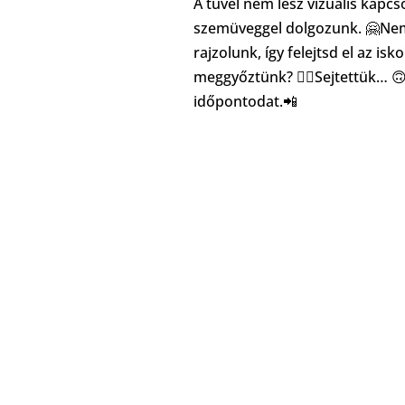
A tűvel nem lesz vizuális kapcs
szemüveggel dolgozunk.
🤗
Nem
rajzolunk, így felejtsd el az is
meggyőztünk?
💁‍♀️
Sejtettük…

időpontodat.
📲