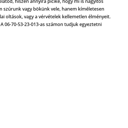
olatod, hiszen annyira picike, hogy mi is nagyítós
 szúrunk vagy bökünk vele, hanem kíméletesen
kolai oltások, vagy a vérvételek kellemetlen élményeit.

A 06-70-53-23-013-as számon tudjuk egyeztetni