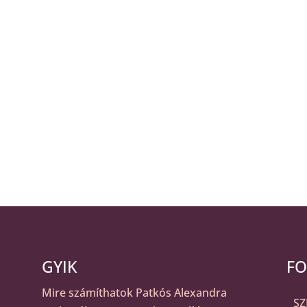
GYIK
FO
Mire számíthatok Patkós Alexandra
S