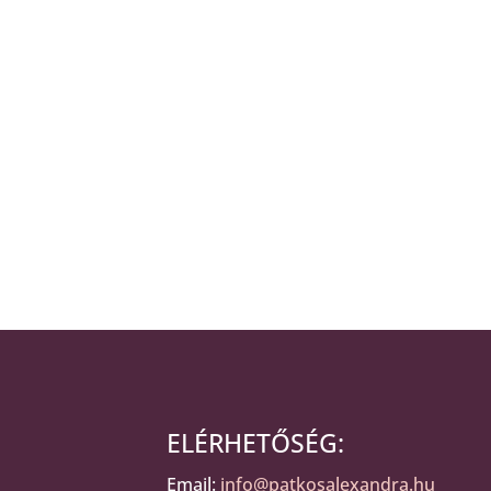
ELÉRHETŐSÉG:
Email:
info@patkosalexandra.hu