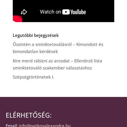
Legutóbbi bejegyzések
Őszintén a sminktetoválásról – Kimondott és
kimondatlan kérdések
Kire merd rábízni az arcodat – Ellenőrző lista
sminktetováló szakember választáshoz
Szépségtörténetek I.
ELÉRHETŐSÉG:
Email:
info@patkosalexandra.hu