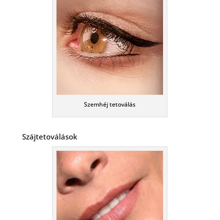
Szemhéj tetoválás
Szájtetoválások