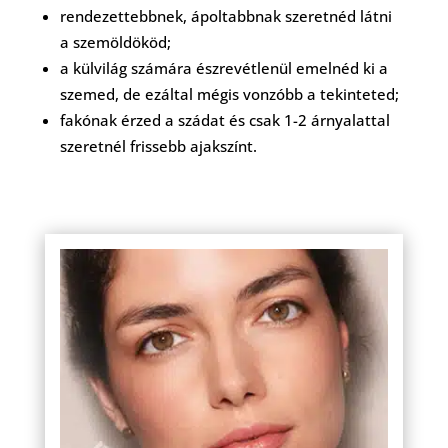
rendezettebbnek, ápoltabbnak szeretnéd látni
a szemöldököd;
a külvilág számára észrevétlenül emelnéd ki a
szemed, de ezáltal mégis vonzóbb a tekinteted;
fakónak érzed a szádat és csak 1-2 árnyalattal
szeretnél frissebb ajakszínt.