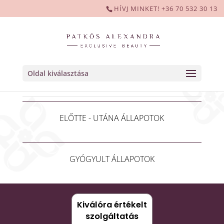
HÍVJ MINKET! +36 70 532 30 13
Oldal kiválasztása
HIBRID SZEMÖLDÖK TETOVÁLÁS KÉPEK
ELŐTTE - UTÁNA ÁLLAPOTOK
GYÓGYULT ÁLLAPOTOK
Kiválóra értékelt
szolgáltatás